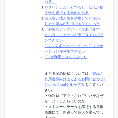
出る。
ログインしようとすると、法人か個
人かを選択する画面が出る
個人版と法人版を併用しているが、
片方の製品が利用できなくなった
「必要なアップデートがあります」
というメッセージが出てきてログイ
ンできない
CC2018以前のバージョンのアプリケ
ーションが利用できない
CS6が利用できなくなった
また下記の症状については、
製品ご
利用者様向けよくあるお問い合わせ |
Creative Cloudグループ版
をご覧くだ
さい。
・強制ログアウトされていたがなぜ
か、どうしたらよいのか
・ストレージデータを移行する選択
画面にて、間違って個人を選んでし
まった