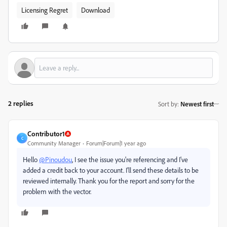
Licensing Regret
Download
2 replies
Sort by
:
Newest first
Contributor1
C
Community Manager
Forum|Forum|1 year ago
Hello
@Pinoudou
, I see the issue you're referencing and I've
added a credit back to your account. I'll send these details to be
reviewed internally. Thank you for the report and sorry for the
problem with the vector.