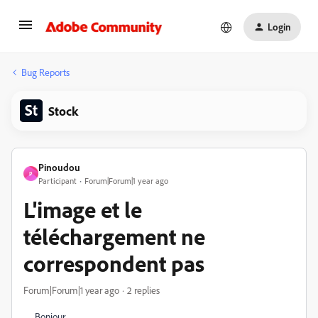
Login
Bug Reports
Stock
Pinoudou
P
Participant
Forum|Forum|1 year ago
L'image et le
téléchargement ne
correspondent pas
Forum|Forum|1 year ago
2 replies
Bonjour,