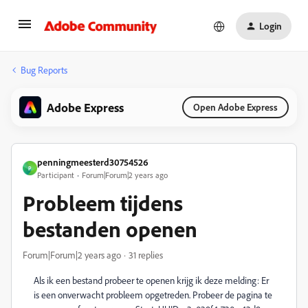
Login
Bug Reports
Adobe Express
Open Adobe Express
penningmeesterd30754526
P
Participant
Forum|Forum|2 years ago
Probleem tijdens
bestanden openen
Forum|Forum|2 years ago
31 replies
Als ik een bestand probeer te openen krijg ik deze melding: Er
is een onverwacht probleem opgetreden. Probeer de pagina te