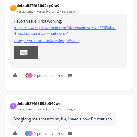
default37463862ep0fu9
D
Participant
Forum|Forum|2 years ago
Hello, this file is not working:
https://new.express.adobe.com/id/urn:aaid:sc:EU:e2585aba-
d76e-4e70-8828-64c4a8f4b4a2?
category=elements&tab=designAssets
2 people like this
R
default37463805b840ws
D
Participant
Forum|Forum|2 years ago
Not giving me access to my file, I need it now. Fix your app.
2 people like this
A
R