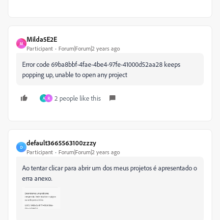
Milda5E2E
M
Participant
Forum|Forum|2 years ago
Error code 69ba8bbf-4fae-4be4-97fe-41000d52aa28 keeps
popping up, unable to open any project
2 people like this
A
R
default3665563100zzzy
D
Participant
Forum|Forum|2 years ago
Ao tentar clicar para abrir um dos meus projetos é apresentado o
erra anexo.