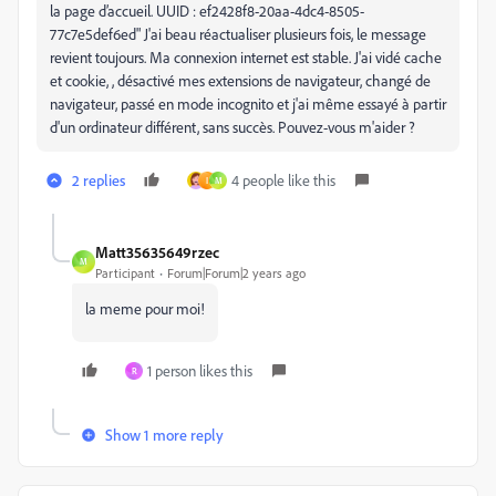
la page d’accueil. UUID : ef2428f8-20aa-4dc4-8505-
77c7e5def6ed" J'ai beau réactualiser plusieurs fois, le message
revient toujours. Ma connexion internet est stable. J'ai vidé cache
et cookie, , désactivé mes extensions de navigateur, changé de
navigateur, passé en mode incognito et j'ai même essayé à partir
d'un ordinateur différent, sans succès. Pouvez-vous m'aider ?
2 replies
4 people like this
I
M
Matt35635649rzec
M
Participant
Forum|Forum|2 years ago
la meme pour moi!
1 person likes this
R
Show 1 more reply