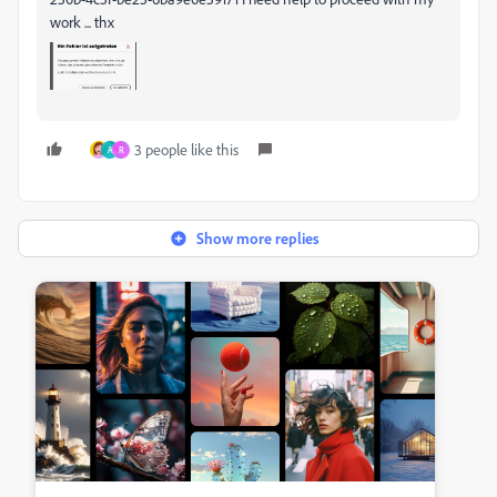
work ... thx
3 people like this
A
R
Show more replies