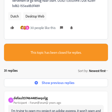
verversen of ga terug naar Start. UUID: c3c039f4-720c-42d9-
bd82-155ea8b3f489
Dutch
Desktop Web
30 people like this
M
This topic has been closed for replies.
31 replies
Sort by
:
Newest first
Show previous replies
default37464485wqoljg
D
Participant
Forum|Forum|2 years ago
I'm trying to open my project on adobe express, it won't open and