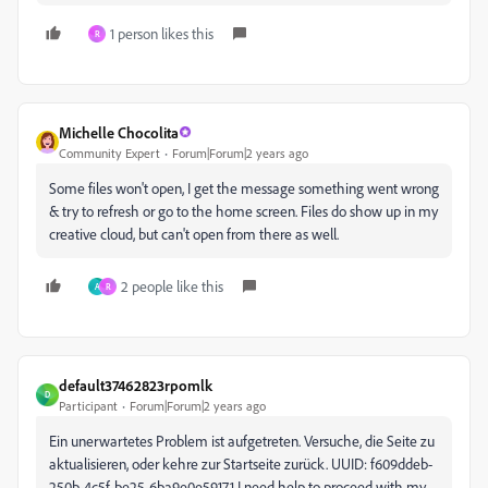
1 person likes this
R
Michelle Chocolita
Community Expert
Forum|Forum|2 years ago
Some files won't open, I get the message something went wrong
& try to refresh or go to the home screen. Files do show up in my
creative cloud, but can't open from there as well.
2 people like this
A
R
default37462823rpomlk
D
Participant
Forum|Forum|2 years ago
Ein unerwartetes Problem ist aufgetreten. Versuche, die Seite zu
aktualisieren, oder kehre zur Startseite zurück. UUID: f609ddeb-
250b-4c5f-be25-6ba9e0e59171 I need help to proceed with my