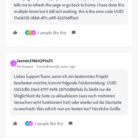
tells me to refresh the page or go back to home. I have done this
multiple times but it still isn't working. this is the error code UUID:
17a067d5-0bb8-4f7c-a81f-420766ff3e0
3 people like this
A
I
R
Jasmin37460291x21i
J
Participant
Forum|Forum|2 years ago
Liebes Support-Team, wenn ich ein bestimmtes Projekt
bearbeiten möchte, kommt folgende Fehlermeldung: UUID:
51633df6-20ed-4797-9ef8-28750d86f6da Es bleibt nur die
Möglichkeit die Seite zu aktualisieren (was nach mehreren
Versuchen nicht funktioniert hat) oder wieder auf die Startseite
zu wechseln. Was soll ich nun am besten tun? Herzliche Grüße
2 people like this
A
R