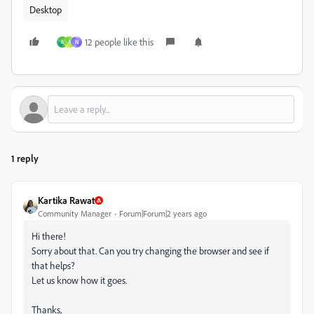
Desktop
12 people like this
N
A
N
1 reply
Kartika Rawat
Community Manager
Forum|Forum|2 years ago
Hi there!
Sorry about that. Can you try changing the browser and see if
that helps?
Let us know how it goes.
Thanks,