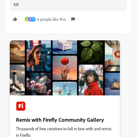
KR
6 people like this
A
N
S
Remix with Firefly Community Gallery
Thousands of free creations to fall in love with and remix
in Firefly.