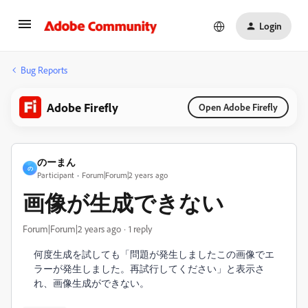
Login
Bug Reports
Adobe Firefly
Open Adobe Firefly
のーまん
の
Participant
Forum|Forum|2 years ago
画像が生成できない
Forum|Forum|2 years ago
1 reply
何度生成を試しても「問題​が​発生​しま​した
この​画像​で​エ
ラー​が​発生​しま​した。​再​試行​し​て​くだ​さい」
と表示さ
れ、画像生成ができない。