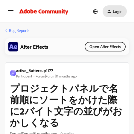
Login
Bug Reports
After Effects
Open After Effects
active_Buttercup1177
A
Participant
Forum|Forum|11 months ago
プロジェクトパネルで名
前順にソートをかけた際
に2バイト文字の並びがお
かしくなる
Forum|Forum|11 months ago
0 replies