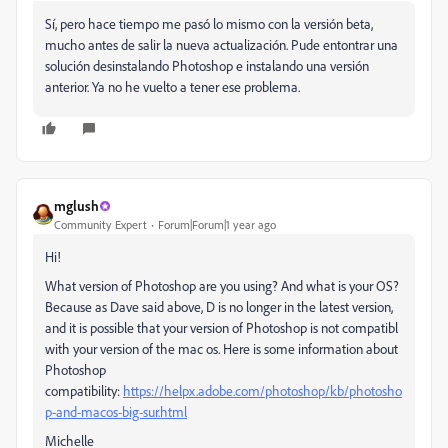
Sí, pero hace tiempo me pasó lo mismo con la versión beta,
mucho antes de salir la nueva actualización. Pude entontrar una
solución desinstalando Photoshop e instalando una versión
anterior. Ya no he vuelto a tener ese problema.
mglush
Community Expert
Forum|Forum|1 year ago
Hi!
What version of Photoshop are you using? And what is your OS?
Because as Dave said above, D is no longer in the latest version,
and it is possible that your version of Photoshop is not compatibl
with your version of the mac os. Here is some information about
Photoshop
compatibility:
https://helpx.adobe.com/photoshop/kb/photosho
p-and-macos-big-sur.html
Michelle