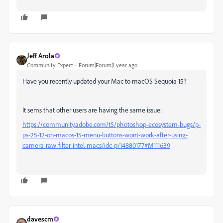
Jeff Arola
Community Expert
Forum|Forum|1 year ago
Have you recently updated your Mac to macOS Sequoia 15?
It sems that other users are having the same issue:
https://community.adobe.com/t5/photoshop-ecosystem-bugs/p-
ps-25-12-on-macos-15-menu-buttons-wont-work-after-using-
camera-raw-filter-intel-macs/idc-p/14880177#M111639
davescm