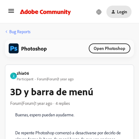
Login
Bug Reports
Photoshop
Open Photoshop
zhia06
Z
Participant
Forum|Forum|1 year ago
3D y barra de menú
Forum|Forum|1 year ago
4 replies
Buenas, espero puedan ayudarme.
De repente Photoshop comenzó a desactivarse por decirlo de