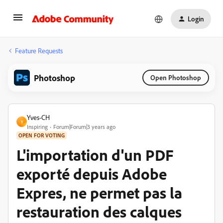
Login
Feature Requests
Photoshop
Open Photoshop
Yves-CH
Y
Inspiring
Forum|Forum|3 years ago
OPEN FOR VOTING
L'importation d'un PDF
exporté depuis Adobe
Expres, ne permet pas la
restauration des calques