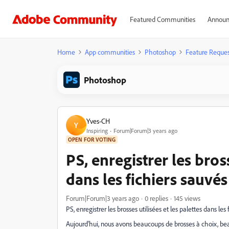
Featured Communities
Announ
Home
App communities
Photoshop
Feature Reques
Photoshop
Yves-CH
Y
Inspiring
Forum|Forum|3 years ago
OPEN FOR VOTING
PS, enregistrer les bross
dans les fichiers sauv
Forum|Forum|3 years ago
0 replies
145 views
PS, enregistrer les brosses utilisées et les palettes dans l
Aujourd'hui, nous avons beaucoups de brosses à choix, beauc