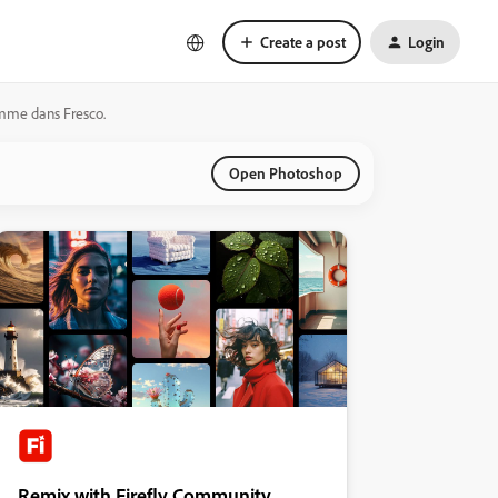
Create a post
Login
comme dans Fresco.
Open Photoshop
Remix with Firefly Community