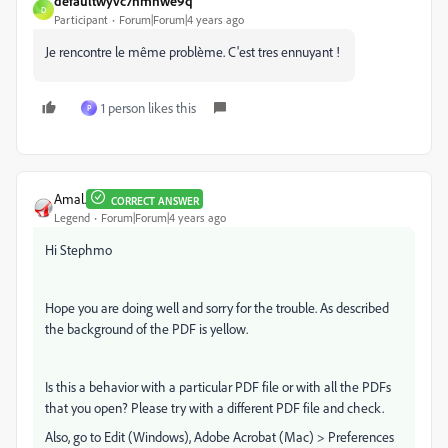
defaultwyvc7nmnwe9q
D
Participant
Forum|Forum|4 years ago
Je rencontre le même problème. C'est tres ennuyant !
1 person likes this
P
Amal.
CORRECT ANSWER
Legend
Forum|Forum|4 years ago
Hi Stephmo
Hope you are doing well and sorry for the trouble. As described
the background of the PDF is yellow.
Is this a behavior with a particular PDF file or with all the PDFs
that you open? Please try with a different PDF file and check.
Also, go to Edit (Windows), Adobe Acrobat (Mac) > Preferences