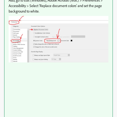
Also, go to Edit (Windows), Adobe Acrobat (Mac) > Preferences >
Accessibility > Select 'Replace document colors' and set the page
background to white.