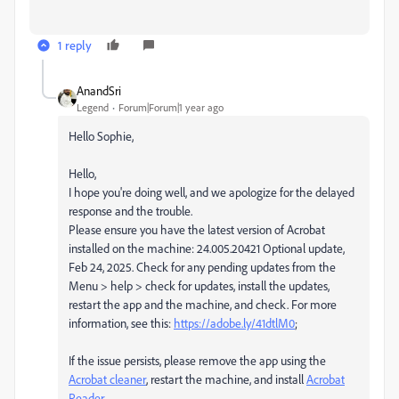
1 reply
AnandSri
Legend
Forum|Forum|1 year ago
Hello Sophie,
Hello,
I hope you're doing well, and we apologize for the delayed
response and the trouble.
Please ensure you have the latest version of Acrobat
installed on the machine: 24.005.20421 Optional update,
Feb 24, 2025. Check for any pending updates from the
Menu > help > check for updates, install the updates,
restart the app and the machine, and check. For more
information, see this:
https://adobe.ly/41dtlM0
;
If the issue persists, please remove the app using the
Acrobat cleaner
, restart the machine, and install
Acrobat
Reader
.