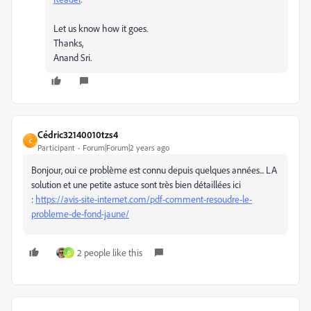
Let us know how it goes.
Thanks,
Anand Sri.
Cédric32140010tzs4
C
Participant
Forum|Forum|2 years ago
Bonjour, oui ce problème est connu depuis quelques années... LA
solution et une petite astuce sont très bien détaillées ici
:
https://avis-site-internet.com/pdf-comment-resoudre-le-
probleme-de-fond-jaune/
2 people like this
B