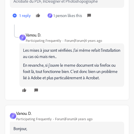
Acrobate du PDF, InDesigner et Photoshopographe
1 reply
1 person likes this
P
Vanou. D.
V
Participating Frequently
Forum|Forum|4 years ago
Les mises à jour sont vérifiées. J'ai même refait l'installation
au cas où mais rien...
En revanche, si j'ouvre le meme document via firefox ou
foxit là, tout fonctionne bien. C'est donc bien un problème
lié à Adobe et plus particulièrement à Acrobat.
Vanou. D.
V
Participating Frequently
Forum|Forum|4 years ago
Bonjour,