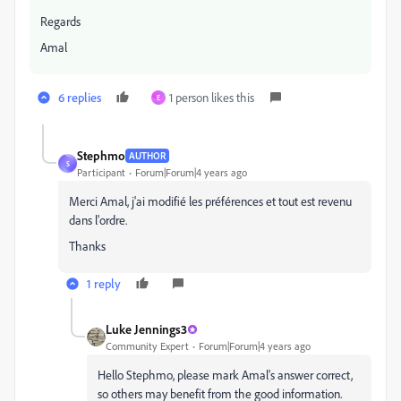
Regards
Amal
6 replies
1 person likes this
E
Stephmo
AUTHOR
S
Participant
Forum|Forum|4 years ago
Merci Amal, j'ai modifié les préférences et tout est revenu
dans l'ordre.
Thanks
1 reply
Luke Jennings3
Community Expert
Forum|Forum|4 years ago
Hello Stephmo, please mark Amal's answer correct,
so others may benefit from the good information.