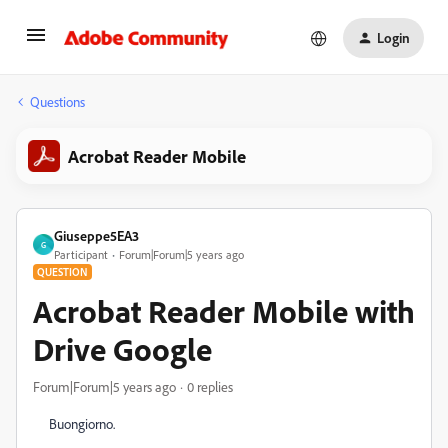
Login
Questions
Acrobat Reader Mobile
Giuseppe5EA3
G
Participant
Forum|Forum|5 years ago
QUESTION
Acrobat Reader Mobile with
Drive Google
Forum|Forum|5 years ago
0 replies
Buongiorno.