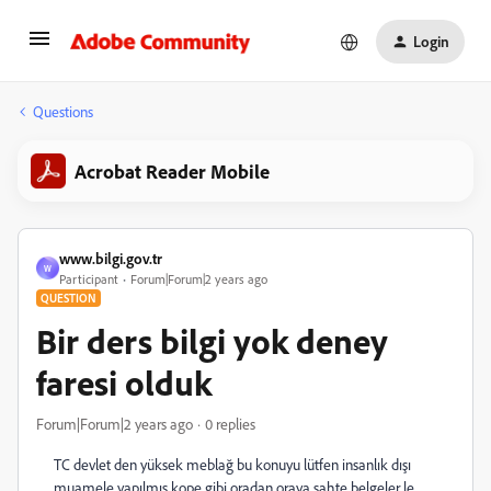
Login
Questions
Acrobat Reader Mobile
www.bilgi.gov.tr
W
Participant
Forum|Forum|2 years ago
QUESTION
Bir ders bilgi yok deney
faresi olduk
Forum|Forum|2 years ago
0 replies
TC devlet den yüksek meblağ bu konuyu lütfen insanlık dışı
muamele yapılmış kope gibi oradan oraya sahte belgeler le