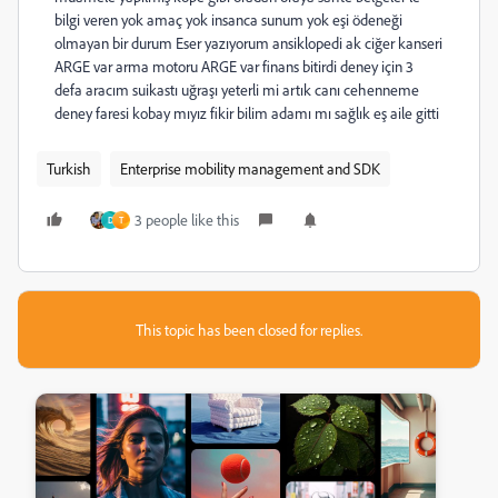
bilgi veren yok amaç yok insanca sunum yok eşi ödeneği
olmayan bir durum Eser yazıyorum ansiklopedi ak ciğer kanseri
ARGE var arma motoru ARGE var finans bitirdi deney için 3
defa aracım suikastı uğraşı yeterli mi artık canı cehenneme
deney faresi kobay mıyız fikir bilim adamı mı sağlık eş aile gitti
Turkish
Enterprise mobility management and SDK
3 people like this
D
T
This topic has been closed for replies.