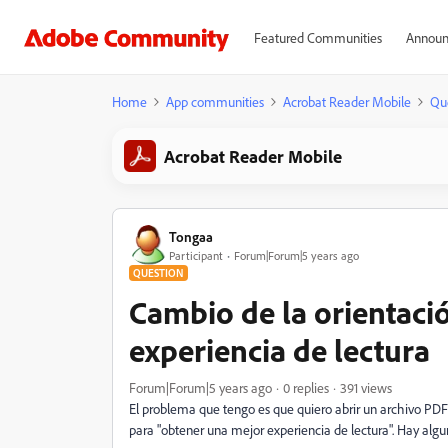
Featured Communities
Announ
Home
App communities
Acrobat Reader Mobile
Qu
Acrobat Reader Mobile
Tongaa
Participant
Forum|Forum|5 years ago
QUESTION
Cambio de la orientaci
experiencia de lectura
Forum|Forum|5 years ago
0 replies
391 views
El problema que tengo es que quiero abrir un archivo PD
para "obtener una mejor experiencia de lectura". Hay algu