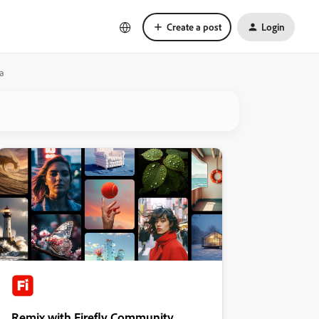
Create a post
Login
ra
Remix with Firefly Community