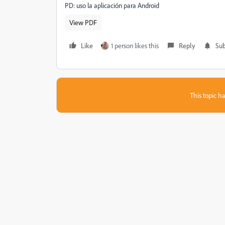
PD: uso la aplicación para Android
View PDF
Like
1 person likes this
Reply
Sub
This topic ha