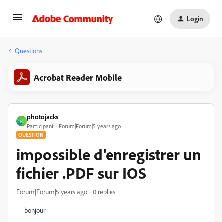
Login
Questions
Acrobat Reader Mobile
photojacks
P
Participant
Forum|Forum|5 years ago
QUESTION
impossible d'enregistrer un
fichier .PDF sur IOS
Forum|Forum|5 years ago
0 replies
bonjour