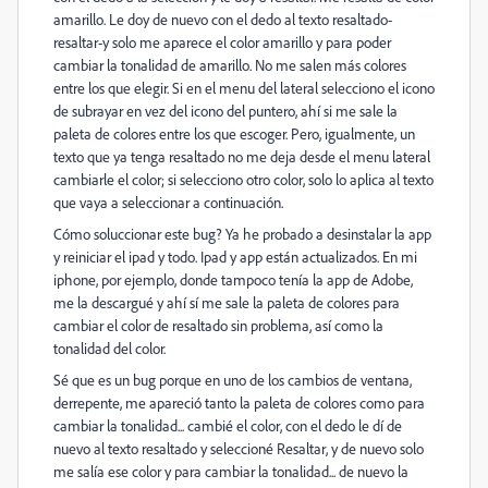
amarillo. Le doy de nuevo con el dedo al texto resaltado-
resaltar-y solo me aparece el color amarillo y para poder
cambiar la tonalidad de amarillo. No me salen más colores
entre los que elegir. Si en el menu del lateral selecciono el icono
de subrayar en vez del icono del puntero, ahí si me sale la
paleta de colores entre los que escoger. Pero, igualmente, un
texto que ya tenga resaltado no me deja desde el menu lateral
cambiarle el color; si selecciono otro color, solo lo aplica al texto
que vaya a seleccionar a continuación.
Cómo soluccionar este bug? Ya he probado a desinstalar la app
y reiniciar el ipad y todo. Ipad y app están actualizados. En mi
iphone, por ejemplo, donde tampoco tenía la app de Adobe,
me la descargué y ahí sí me sale la paleta de colores para
cambiar el color de resaltado sin problema, así como la
tonalidad del color.
Sé que es un bug porque en uno de los cambios de ventana,
derrepente, me apareció tanto la paleta de colores como para
cambiar la tonalidad... cambié el color, con el dedo le dí de
nuevo al texto resaltado y seleccioné Resaltar, y de nuevo solo
me salía ese color y para cambiar la tonalidad... de nuevo la