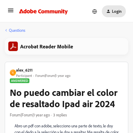
Login
Questions
Acrobat Reader Mobile
alex_6211
A
Participant
Forum|Forum|1 year ago
ANSWERED
No puedo cambiar el color
de resaltado Ipad air 2024
Forum|Forum|1 year ago
3 replies
Abro un pdf con adobe, selecciono una parte de texto, le doy
con el dedo a la selección y le doy a resaltar. Me resalta de color