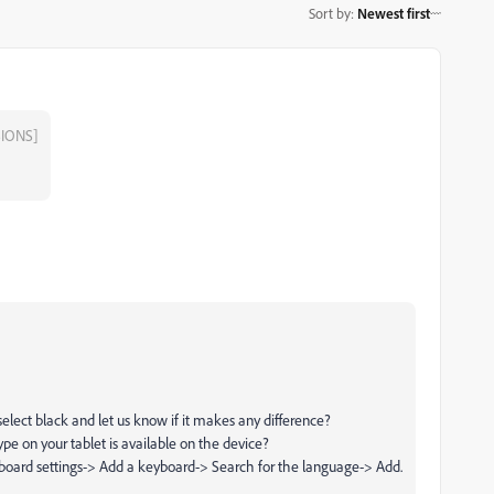
Sort by
:
Newest first
IONS]
elect black and let us know if it makes any difference?
type on your tablet is available on the device?
board settings-> Add a keyboard-> Search for the language-> Add.