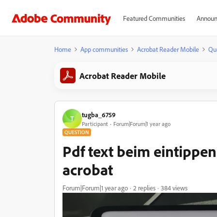
Featured Communities
Announ
Home
App communities
Acrobat Reader Mobile
Qu
Acrobat Reader Mobile
tugba_6759
T
Participant
Forum|Forum|1 year ago
QUESTION
Pdf text beim eintippen
acrobat
Forum|Forum|1 year ago
2 replies
384 views