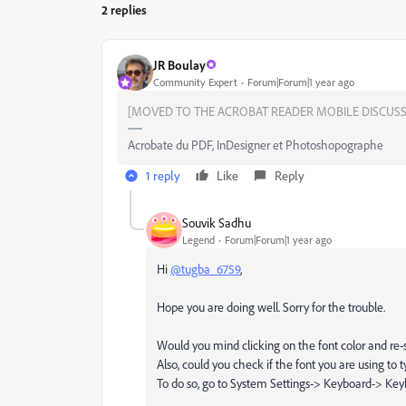
2 replies
JR Boulay
Community Expert
Forum|Forum|1 year ago
[MOVED TO THE ACROBAT READER MOBILE DISCUSS
Acrobate du PDF, InDesigner et Photoshopographe
1 reply
Like
Reply
Souvik Sadhu
Legend
Forum|Forum|1 year ago
Hi
@tugba_6759
,
Hope you are doing well. Sorry for the trouble.
Would you mind clicking on the font color and re-s
Also, could you check if the font you are using to 
To do so, go to System Settings-> Keyboard-> Key