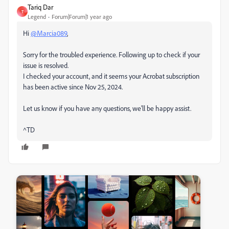
Tariq Dar
T
Legend
Forum|Forum|1 year ago
Hi
@Marcia089
,
Sorry for the troubled experience. Following up to check if your
issue is resolved.
I checked your account, and it seems your Acrobat subscription
has been active since Nov 25, 2024.
Let us know if you have any questions, we'll be happy assist.
^TD