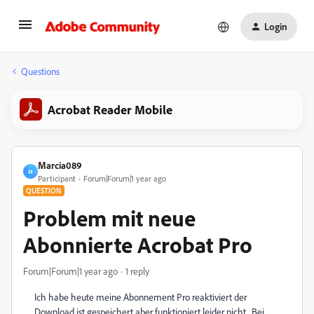
Login
Questions
Acrobat Reader Mobile
Marcia089
M
Participant
Forum|Forum|1 year ago
QUESTION
Problem mit neue
Abonnierte Acrobat Pro
Forum|Forum|1 year ago
1 reply
Ich habe heute meine Abonnement Pro reaktiviert der
Download ist gespeichert aber funktioniert leider nicht . Bei