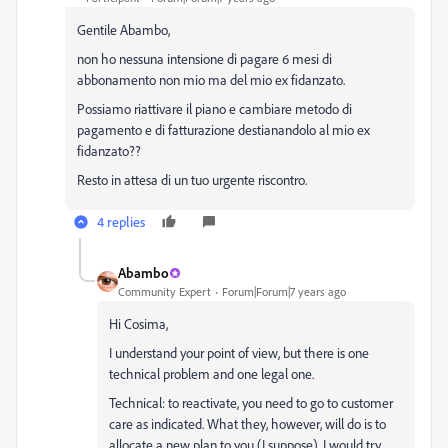
Gentile Abambo,
non ho nessuna intensione di pagare 6 mesi di
abbonamento non mio ma del mio ex fidanzato.
Possiamo riattivare il piano e cambiare metodo di
pagamento e di fatturazione destianandolo al mio ex
fidanzato??
Resto in attesa di un tuo urgente riscontro.
4 replies
Abambo
Community Expert
Forum|Forum|7 years ago
Hi Cosima,
I understand your point of view, but there is one
technical problem and one legal one.
Technical: to reactivate, you need to go to customer
care as indicated. What they, however, will do is to
allocate a new plan to you (I suppose). I would try