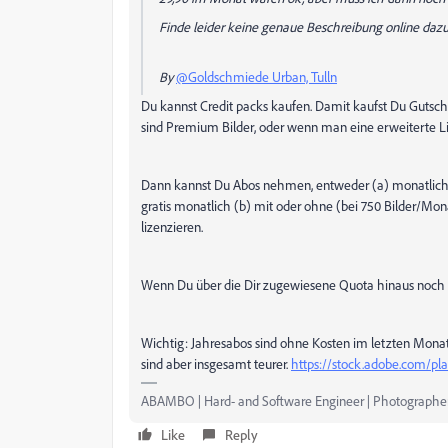
Finde leider keine genaue Beschreibung online dazu
By
@Goldschmiede Urban, Tulln
Du kannst Credit packs kaufen. Damit kaufst Du Gutschr
sind Premium Bilder, oder wenn man eine erweiterte Lize
Dann kannst Du Abos nehmen, entweder (a) monatlich kü
gratis monatlich (b) mit oder ohne (bei 750 Bilder/Mo
lizenzieren.
Wenn Du über die Dir zugewiesene Quota hinaus noch B
Wichtig: Jahresabos sind ohne Kosten im letzten Monat
sind aber insgesamt teurer.
https://stock.adobe.com/pl
ABAMBO | Hard- and Software Engineer | Photographe
Like
Reply