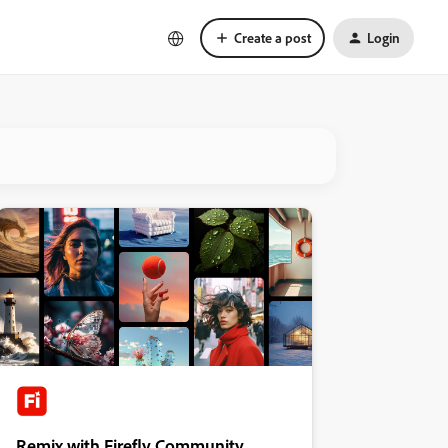
Create a post
Login
Remix with Firefly Community