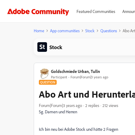
Featured Communities
Announ
Home
App communities
Stock
Questions
Abo Art
Stock
Goldschmiede Urban, Tulln
Participant
Forum|Forum|3 years ago
QUESTION
Abo Art und Herunterl
Forum|Forum|3 years ago
2 replies
212 views
Sg. Damen und Herren
Ich bin neu bei Adobe Stock und hätte 2 Fragen