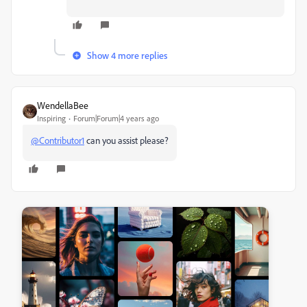
Show 4 more replies
WendellaBee
Inspiring
Forum|Forum|4 years ago
@Contributor1
can you assist please?