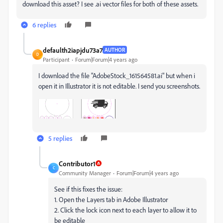
download this asset? I see .ai vector files for both of these assets.
6 replies
defaulth2iapjdu73a7
AUTHOR
D
Participant
Forum|Forum|4 years ago
I download the file "AdobeStock_161564581.ai" but when i
open it in Illustrator it is not editable. I send you screenshots.
5 replies
Contributor1
C
Community Manager
Forum|Forum|4 years ago
See if this fixes the issue:
1. Open the Layers tab in Adobe Illustrator
2. Click the lock icon next to each layer to allow it to
be editable