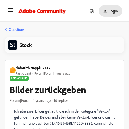
Login
Questions
Stock
defaulth2iapjdu73a7
D
Participant
Forum|Forum|4 years ago
ANSWERED
Bilder zurückgeben
Forum|Forum|4 years ago
10 replies
Ich abe zwei Bilder gekauft, die ich in der Kategorie "Vektor"
gefunden habe. Beides sind aber keine Vektor-Bilder und damit
für mich unbrauchbar (ID: 161564581, 142204333). Kann ich die