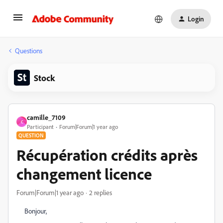
Login
Questions
Stock
camille_7109
C
Participant
Forum|Forum|1 year ago
QUESTION
Récupération crédits après
changement licence
Forum|Forum|1 year ago
2 replies
Bonjour,