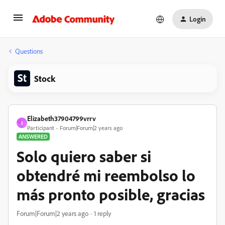
Login
Questions
Stock
Elizabeth37904799vrrv
E
Participant
Forum|Forum|2 years ago
ANSWERED
Solo quiero saber si
obtendré mi reembolso lo
más pronto posible, gracias
Forum|Forum|2 years ago
1 reply