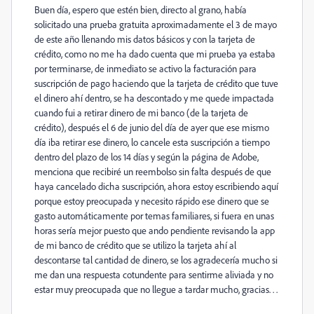
Buen día, espero que estén bien, directo al grano, había
solicitado una prueba gratuita aproximadamente el 3 de mayo
de este año llenando mis datos básicos y con la tarjeta de
crédito, como no me ha dado cuenta que mi prueba ya estaba
por terminarse, de inmediato se activo la facturación para
suscripción de pago haciendo que la tarjeta de crédito que tuve
el dinero ahí dentro, se ha descontado y me quede impactada
cuando fui a retirar dinero de mi banco (de la tarjeta de
crédito), después el 6 de junio del día de ayer que ese mismo
día iba retirar ese dinero, lo cancele esta suscripción a tiempo
dentro del plazo de los 14 días y según la página de Adobe,
menciona que recibiré un reembolso sin falta después de que
haya cancelado dicha suscripción, ahora estoy escribiendo aquí
porque estoy preocupada y necesito rápido ese dinero que se
gasto automáticamente por temas familiares, si fuera en unas
horas sería mejor puesto que ando pendiente revisando la app
de mi banco de crédito que se utilizo la tarjeta ahí al
descontarse tal cantidad de dinero, se los agradecería mucho si
me dan una respuesta cotundente para sentirme aliviada y no
estar muy preocupada que no llegue a tardar mucho, gracias. . .