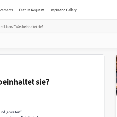
cements
Feature Requests
Inspiration Gallery
rd Lizenz" Was beinhaltet sie?
einhaltet sie?
nd „erweitert“.