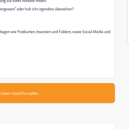
ung auf eurer Website finden.
"vergessen" oder hab ichs irgendwo übersehen?
rlagen wie Postkarten, Inseraten und Foldern, sowie Social-Media und
s been closed for replies.