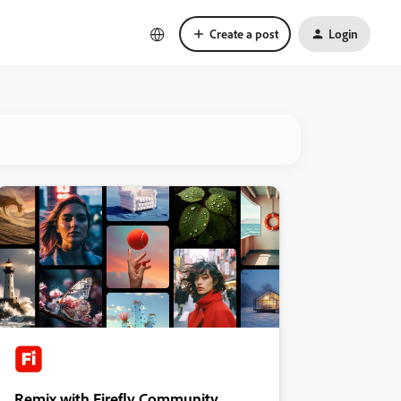
Create a post
Login
Remix with Firefly Community