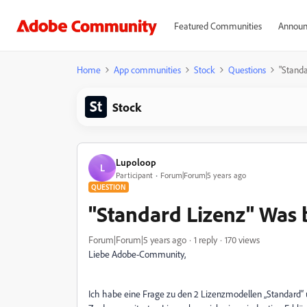
Featured Communities
Announ
Home
App communities
Stock
Questions
"Standa
Stock
Lupoloop
L
Participant
Forum|Forum|5 years ago
QUESTION
"Standard Lizenz" Was b
Forum|Forum|5 years ago
1 reply
170 views
Liebe Adobe-Community,
Ich habe eine Frage zu den 2 Lizenzmodellen „Standard“ u