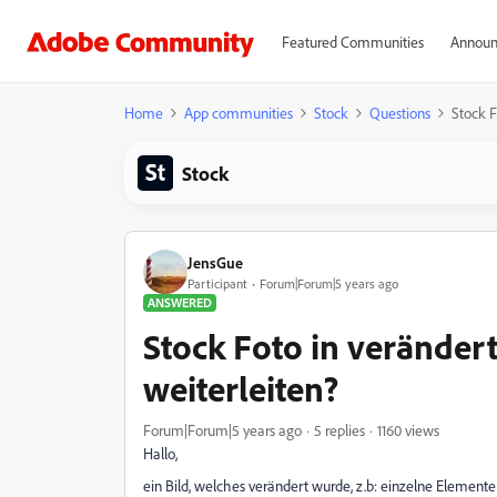
Featured Communities
Announ
Home
App communities
Stock
Questions
Stock F
Stock
JensGue
Participant
Forum|Forum|5 years ago
ANSWERED
Stock Foto in verändert
weiterleiten?
Forum|Forum|5 years ago
5 replies
1160 views
Hallo,
ein Bild, welches verändert wurde, z.b: einzelne Elemen