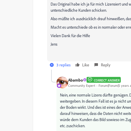
Das Original habe ich ja für mich Lizensiert u
unterschiedliche Kunden schicken.
Also müßte ich ausdrücklich drauf hinweißen, da
Macht es unterschiede ob es in normaler oder er
Vielen Dank für die Hilfe
Jens
3 replies
Like
Reply
Abambo
CORRECT ANSWER
Community Expert
Forum|Forum|5 years 
Nein, eine normale Lizens dürfte genügen. D
weitergeben. In diesem Fall ist es ja nich
der Boden wirkt. Und dies ist eines der Anw
darauf hinweisen, dass die Daten nicht wei
würde dem Kunden das Bild sowieso im Zuge
etc. zuschicken.