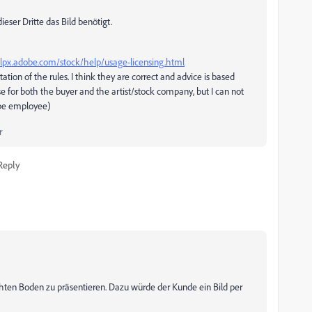
eser Dritte das Bild benötigt.
elpx.adobe.com/stock/help/usage-licensing.html
tation of the rules. I think they are correct and advice is based
se for both the buyer and the artist/stock company, but I can not
dobe employee)
r
Reply
chten Boden zu präsentieren. Dazu würde der Kunde ein Bild per