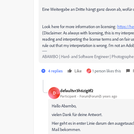
Eine Weitergabe an Dritte hängt ganz davon ab, wofür di
Look here for more information on licensing:
https://h
(Disclaimer: As always with licensing, this is my interpre
reading and interpreting the license terms and on fair u
rule out that my interpretation is wrong. I'm not an A
ABAMBO | Hard- and Software Engineer | Photographe
4 replies
Like
1 person likes this
D
defaultvr3h6zigitf2
D
Participant
Forum|Forum|5 years ago
Hallo Abambo,
vielen Dank für deine Antwort.
Hier geht es in erster Linie darum den ausgetaus
Mail bekommen.