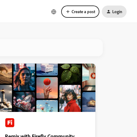
Create a post
Login
Remix with Firefly Community