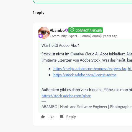
1 reply
Abambo
CORRECT ANSWER
Community Expert
Forum|Forum|2 years ago
Was heißt Adobe-Abo?
Stock ist nicht im Creative Cloud All Apps inkludiert. A
limitierte Lizenzen von Adobe Stock. Was das heißt, k
https://helpx.adobe.com/express/express-faq.ht
https://stock.adobe.com/license-terms
Außerdem gibt es dann verschiedene Pläne, die man h
https://stock.adobe.com/plans
ABAMBO | Hard- and Software Engineer | Photographe
Like
Reply