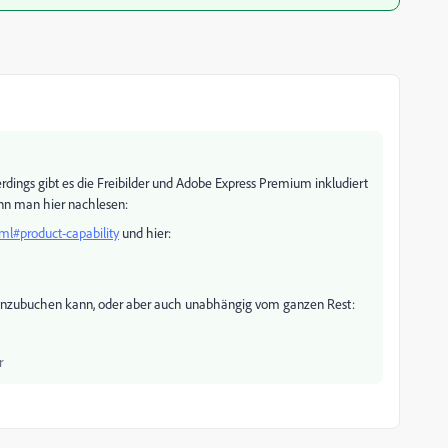
llerdings gibt es die Freibilder und Adobe Express Premium inkludiert
ann man hier nachlesen:
ml#product-capability
und hier:
inzubuchen kann, oder aber auch unabhängig vom ganzen Rest:
r