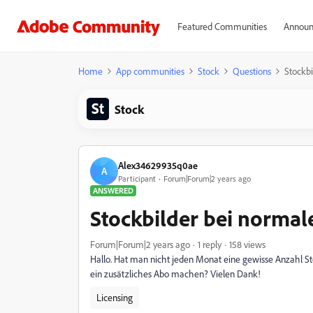
Featured Communities
Announ
Home
App communities
Stock
Questions
Stockb
Stock
Alex34629935q0ae
A
Participant
Forum|Forum|2 years ago
ANSWERED
Stockbilder bei norma
Forum|Forum|2 years ago
1 reply
158 views
Hallo. Hat man nicht jeden Monat eine gewisse Anzahl 
ein zusätzliches Abo machen? Vielen Dank!
Licensing