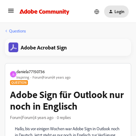
Login
Questions
Adobe Acrobat Sign
daniela77150736
D
Inspiring
Forum|Forum|4 years ago
QUESTION
Adobe Sign für Outlook nur
noch in Englisch
Forum|Forum|4 years ago
0 replies
Hallo, bis vor einigen Wochen war Adobe Sign in Outlook noch
in Deutsch. Jetzt steht es nur noch in Englisch zur Verfügung.