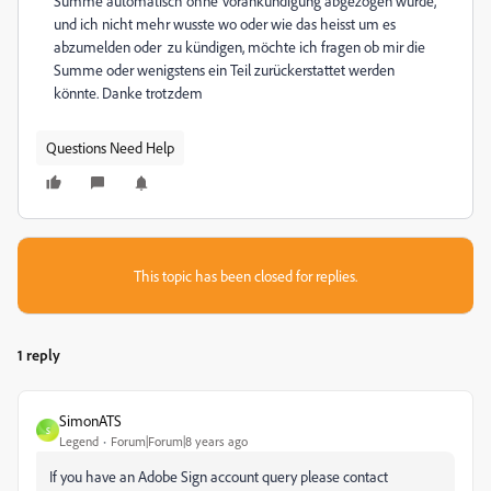
Summe automatisch ohne Vorankündigung abgezogen wurde,
und ich nicht mehr wusste wo oder wie das heisst um es
abzumelden oder zu kündigen, möchte ich fragen ob mir die
Summe oder wenigstens ein Teil zurückerstattet werden
könnte. Danke trotzdem
Questions Need Help
This topic has been closed for replies.
1 reply
SimonATS
S
Legend
Forum|Forum|8 years ago
If you have an Adobe Sign account query please contact