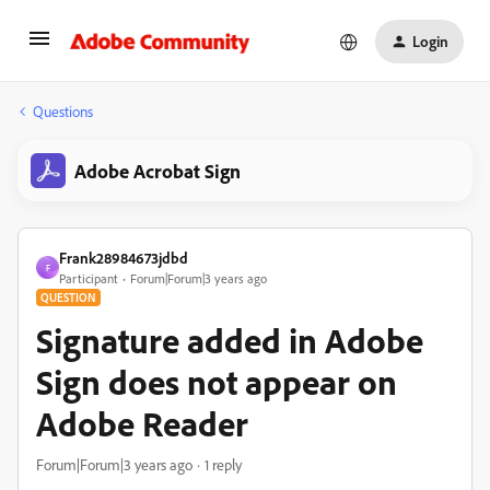
Login
Questions
Adobe Acrobat Sign
Frank28984673jdbd
F
Participant
Forum|Forum|3 years ago
QUESTION
Signature added in Adobe
Sign does not appear on
Adobe Reader
Forum|Forum|3 years ago
1 reply