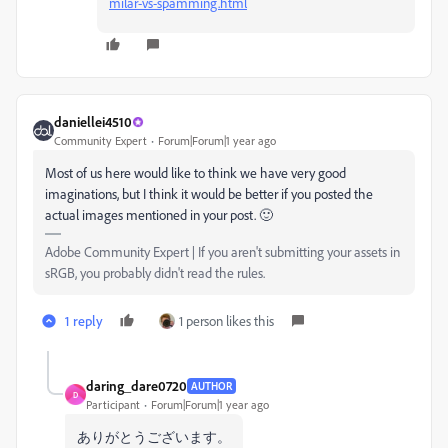
milar-vs-spamming.html
daniellei4510
Community Expert
Forum|Forum|1 year ago
Most of us here would like to think we have very good
imaginations, but I think it would be better if you posted the
actual images mentioned in your post. 🙂
Adobe Community Expert | If you aren't submitting your assets in
sRGB, you probably didn't read the rules.
1 reply
1 person likes this
daring_dare0720
AUTHOR
D
Participant
Forum|Forum|1 year ago
ありがとうございます。