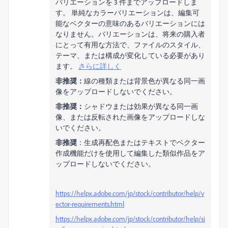
バリエーションを 3 件までアップロードしま
す。 単純なカラーバリエーションは、編集可
能なベクターの意味のあるバリエーションには
なりません。バリエーションは、将来の購入者
にとって有用な方法で、ファイルのスタイル、
テーマ、または構成が変化している必要があり
ます。
さらに詳しく
非推奨：
線の種類または背景色が異なる同一画
像をアップロードしないでください。
非推奨：
シャドウまたは効果が異なる同一画
像、または反転された画像をアップロードしな
いでください。
非推奨
：生成再配色またはテキストでベクター
作成機能だけを使用して編集した類似作品をア
ップロードしないでください。
https://helpx.adobe.com/jp/stock/contributor/help/v
ector-requirements.html
https://helpx.adobe.com/jp/stock/contributor/help/si