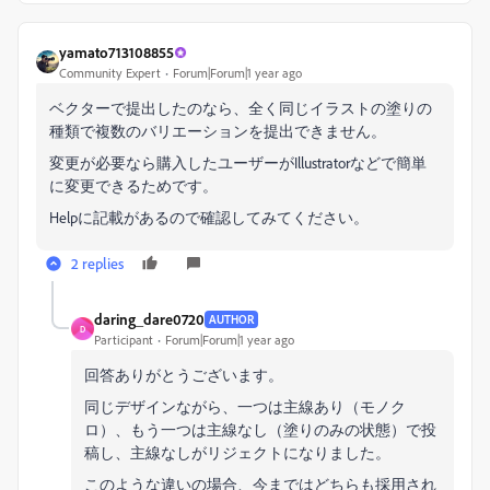
yamato713108855
Community Expert
Forum|Forum|1 year ago
ベクターで提出したのなら、全く同じイラストの塗りの
種類で複数のバリエーションを提出できません。
変更が必要なら購入したユーザーがIllustratorなどで簡単
に変更できるためです。
Helpに記載があるので確認してみてください。
2 replies
daring_dare0720
AUTHOR
D
Participant
Forum|Forum|1 year ago
回答ありがとうございます。
同じデザインながら、一つは主線あり（モノク
ロ）、もう一つは主線なし（塗りのみの状態）で投
稿し、主線なしがリジェクトになりました。
このような違いの場合、今まではどちらも採用され