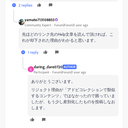
2 replies
yamato713108855
Community Expert
Forum|Forum|1 year ago
先ほどのリンク先のHelp文章を読んで頂ければ、こ
れが却下された理由がわかると思います。
1 reply
daring_dare0720
AUTHOR
D
Participant
Forum|Forum|1 year ago
ありがとうございます。
リジェクト理由が「
アドビコレクションで類似
するコンテンツ
」ではなかったので困っていま
したが、もう少し差別化したものを投稿しなお
します。