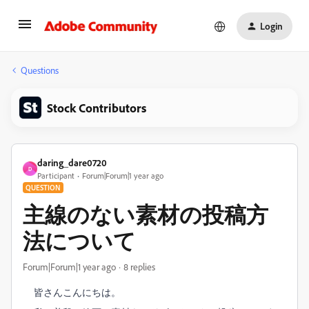
Login
Questions
Stock Contributors
daring_dare0720
D
Participant
Forum|Forum|1 year ago
QUESTION
主線のない素材の投稿方
法について
Forum|Forum|1 year ago
8 replies
皆さんこんにちは。