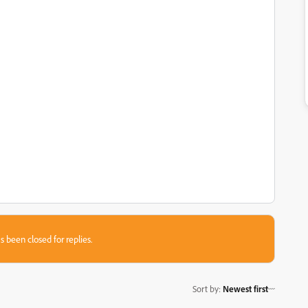
s been closed for replies.
Sort by
:
Newest first