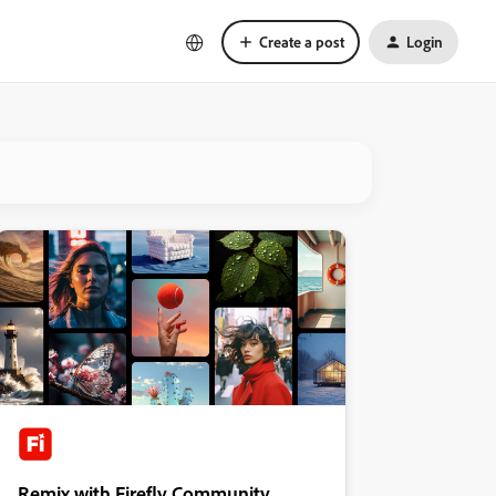
Create a post
Login
Remix with Firefly Community