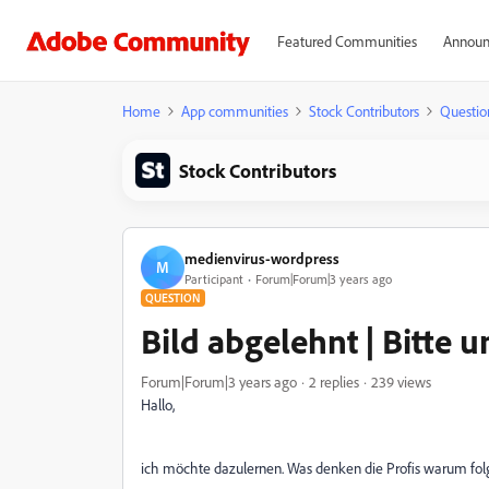
Featured Communities
Announ
Home
App communities
Stock Contributors
Questio
Stock Contributors
medienvirus-wordpress
M
Participant
Forum|Forum|3 years ago
QUESTION
Bild abgelehnt | Bitte
Forum|Forum|3 years ago
2 replies
239 views
Hallo,
ich möchte dazulernen. Was denken die Profis warum fol