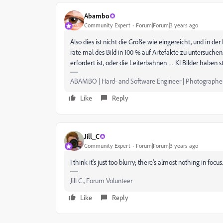
Abambo
Community Expert
Forum|Forum|3 years ago
Also dies ist nicht die Größe wie eingereicht, und in der
rate mal des Bild in 100 % auf Artefakte zu untersuchen.
erfordert ist, oder die Leiterbahnen … KI Bilder haben
ABAMBO | Hard- and Software Engineer | Photographe
Like
Reply
Jill_C
Community Expert
Forum|Forum|3 years ago
I think it's just too blurry; there's almost nothing in focus.
Jill C., Forum Volunteer
Like
Reply