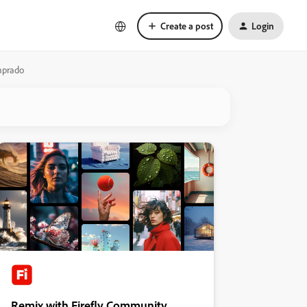
Create a post
Login
mprado
Remix with Firefly Community