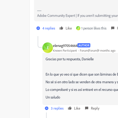
Adobe Community Expert | If you aren't submitting your a
4 replies
Like
1 person likes this
E
elenag97054664
AUTHOR
E
Known Participant
Forum|Forum|9 months ago
Gracias por tu respuesta, Danielle
En lo que yo veo sí que dicen que son láminas de 
No sé si en otro lado se venden de otra manera y
Lo comprobaré y si es así entraré en el recurso qu
Un saludo
3 replies
Like
Reply