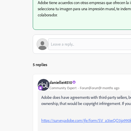
Adobe tiene acuerdos con otras empresas que ofrecen la
selecciona tu imagen para una impresión mural, te indemn
colaborador.
5 replies
daniellei4510
Community Expert
Forum|Forum|9 months ago
Adobe does have agreements with third-party sellers, b
ownership, that would be copyright infringement. If you 
https://survey.adobe.com/jfe/form/SV_a3iwQO3jp99