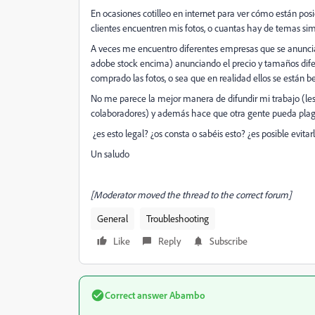
En ocasiones cotilleo en internet para ver cómo están pos
clientes encuentren mis fotos, o cuantas hay de temas simi
A veces me encuentro diferentes empresas que se anunci
adobe stock encima) anunciando el precio y tamaños dife
comprado las fotos, o sea que en realidad ellos se están 
No me parece la mejor manera de difundir mi trabajo (les
colaboradores) y además hace que otra gente pueda plagi
¿es esto legal? ¿os consta o sabéis esto? ¿es posible evitar
Un saludo
[Moderator moved the thread to the correct forum]
General
Troubleshooting
Like
Reply
Subscribe
Correct answer
Abambo