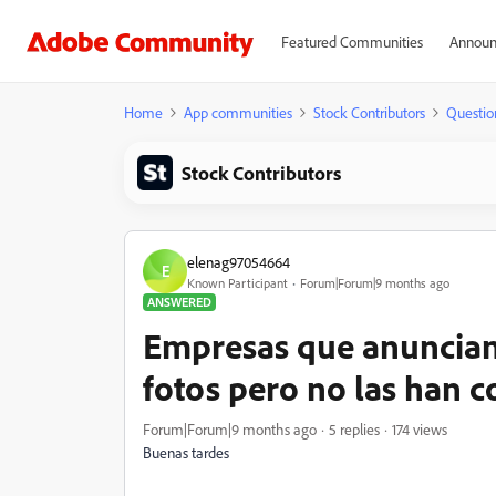
Featured Communities
Announ
Home
App communities
Stock Contributors
Questio
Stock Contributors
elenag97054664
E
Known Participant
Forum|Forum|9 months ago
ANSWERED
Empresas que anuncian
fotos pero no las han
Forum|Forum|9 months ago
5 replies
174 views
Buenas tardes