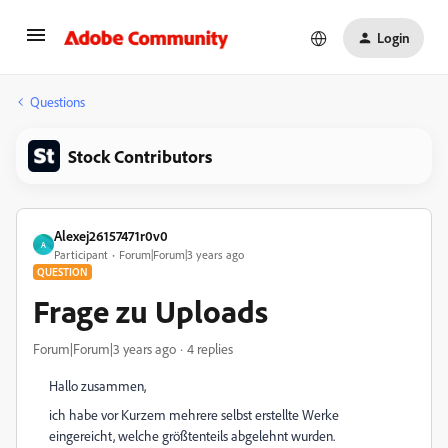
Login
Questions
Stock Contributors
Alexej26157471r0v0
A
Participant
Forum|Forum|3 years ago
QUESTION
Frage zu Uploads
Forum|Forum|3 years ago
4 replies
Hallo zusammen,
ich habe vor Kurzem mehrere selbst erstellte Werke
eingereicht, welche größtenteils abgelehnt wurden.