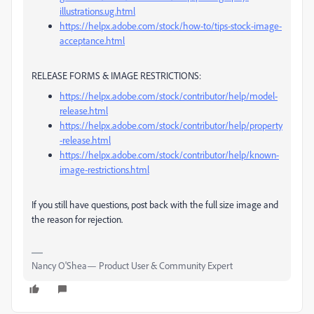
illustrations.ug.html
https://helpx.adobe.com/stock/how-to/tips-stock-image-
acceptance.html
RELEASE FORMS & IMAGE RESTRICTIONS:
https://helpx.adobe.com/stock/contributor/help/model-
release.html
https://helpx.adobe.com/stock/contributor/help/property
-release.html
https://helpx.adobe.com/stock/contributor/help/known-
image-restrictions.html
If you still have questions, post back with the full size image and
the reason for rejection.
Nancy O'Shea— Product User & Community Expert