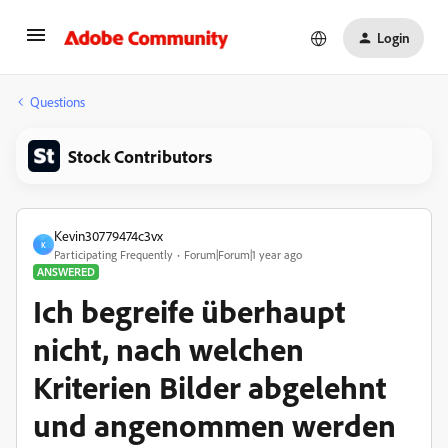
Login
Questions
Stock Contributors
Kevin30779474c3vx
K
Participating Frequently
Forum|Forum|1 year ago
ANSWERED
Ich begreife überhaupt
nicht, nach welchen
Kriterien Bilder abgelehnt
und angenommen werden