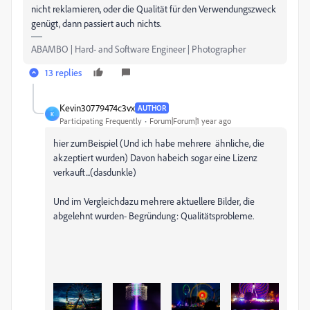
nicht reklamieren, oder die Qualität für den Verwendungszweck
genügt, dann passiert auch nichts.
ABAMBO | Hard- and Software Engineer | Photographer
13 replies
Kevin30779474c3vx
AUTHOR
K
Participating Frequently
Forum|Forum|1 year ago
hier zumBeispiel (Und ich habe mehrere ähnliche, die
akzeptiert wurden) Davon habeich sogar eine Lizenz
verkauft...(dasdunkle)
Und im Vergleichdazu mehrere aktuellere Bilder, die
abgelehnt wurden- Begründung: Qualitätsprobleme.