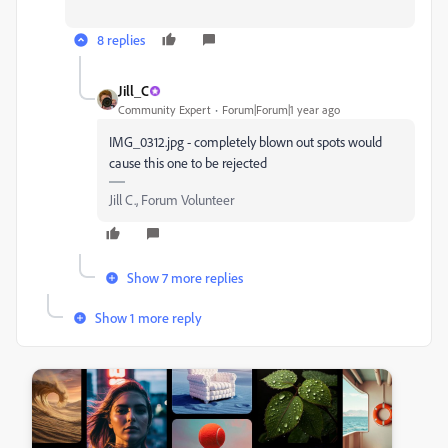
8 replies
Jill_C
Community Expert
Forum|Forum|1 year ago
IMG_0312.jpg - completely blown out spots would
cause this one to be rejected
Jill C., Forum Volunteer
Show 7 more replies
Show 1 more reply