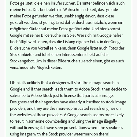
Fotos gelistet, die einen Käufer suchen. Darunter befinden sich auch
meine Fotos. Das bedeutet, die Wahrscheinlichkeit, dass gerade
meine Fotos gefunden werden, unabhängig davon, dass diese
gekauft werden, ist gering. Es ist daher durchaus nützlich, wenn ein
möglicher Käufer auf meine Fotos geführt wird. Und hier kommt
Google mit seiner Bildersuche ins Spiel. Wer sich mit Google näher
bechäftigt wird sehen, dass die Listung eigener Fotos in der Google
Bildersuche von Vorteil sein kann, denn Google listet auch Fotos der
Stockanbieter und führt einen Interessenten direkt auf das
Stockangebot. Um in dieser Bildersuche zu erscheinen, gibt es auch
verschiedenste Möglichkeiten.
I think it's unlikely that a designer will start their image search in
Google and, if that search leads them to Adobe Stock, then decide to
subscribe to Adobe Stock just to license that particular image.
Designers and their agencies have already subscribed to stock image
providers, and they use the more-sophisticated search engines on
the websites of those providers. A Google search seems more likely
to result in someone downloading and using the image illegally
without licensing it. I have seen presentations where the speaker is
using images with the Stock provider watermark on them!