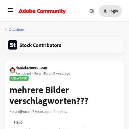
Login
Questions
Stock Contributors
danielac88993940
Participant
Forum|Forum|7 years ago
ANSWERED
mehrere Bilder
verschlagworten???
Forum|Forum|7 years ago
4 replies
Hallo