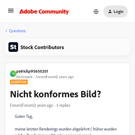
Login
Questions
Stock Contributors
patrickp95650201
P
Participant
Forum|Forum|2 years ago
QUESTION
Nicht konformes Bild?
Forum|Forum|2 years ago
3 replies
Guten Tag,
meine letzten Renderings wurden abgelehnt ( früher wurden