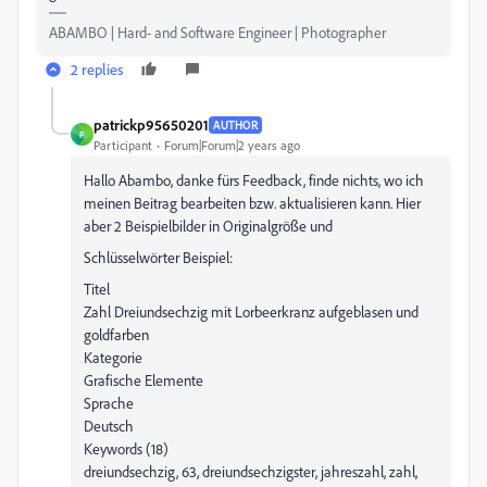
ABAMBO | Hard- and Software Engineer | Photographer
2 replies
patrickp95650201
AUTHOR
P
Participant
Forum|Forum|2 years ago
Hallo Abambo, danke fürs Feedback, finde nichts, wo ich
meinen Beitrag bearbeiten bzw. aktualisieren kann. Hier
aber 2 Beispielbilder in Originalgröße und
Schlüsselwörter Beispiel:
Titel
Zahl Dreiundsechzig mit Lorbeerkranz aufgeblasen und
goldfarben
Kategorie
Grafische Elemente
Sprache
Deutsch
Keywords (18)
dreiundsechzig, 63, dreiundsechzigster, jahreszahl, zahl,