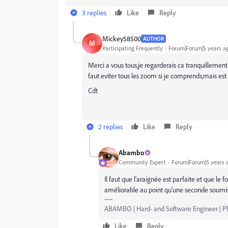
3 replies
Like
Reply
Mickey58500
AUTHOR
M
Participating Frequently
Forum|Forum|5 years a
Merci a vous tous,je regarderais ca tranquillement
faut eviter tous les zoom si je comprends,mais est 
Cdt
2 replies
Like
Reply
Abambo
Community Expert
Forum|Forum|5 years 
Il faut que l'araignée est parfaite et que le f
améliorable au point qu'une seconde soumissi
ABAMBO | Hard- and Software Engineer | 
Like
Reply