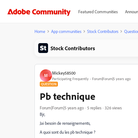
Featured Communities
Announ
Home
App communities
Stock Contributors
Questio
Stock Contributors
Mickey58500
M
Participating Frequently
Forum|Forum|5 years ago
QUESTION
Pb technique
Forum|Forum|5 years ago
5 replies
326 views
Bjr,
Jai besoin de renseignements,
A quoi sont du les pb technique ?