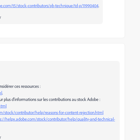
e.com/t5/stock-contributors/pb-technique/td-p/11990404
.
r
nsidérer ces ressources :
ml
.
our plus d'informations sur les contributions au stock Adobe :
html
m/stock/contributor/help/reasons-for-content-rejection.html
s://helpx.adobe.com/stock/contributor/help/quality-and-technical-
r