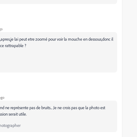
go
,apres,je lai peut etre zoomé pour voir la mouche en dessous,donc il
ce rattrapable ?
ago
ond ne représente pas de bruits... Je ne crois pas que la photo est
on serait utile.
Photographer