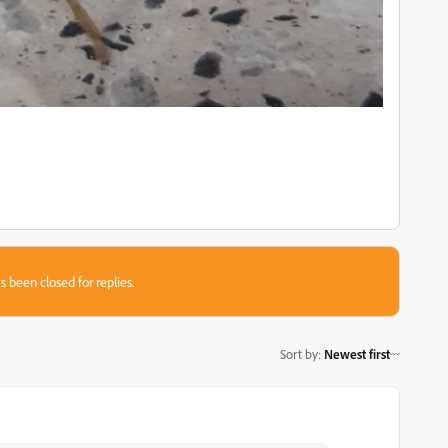
s been closed for replies.
Sort by
:
Newest first