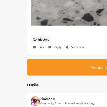
Contributors
Like
Reply
Subscribe
This topic ha
5 replies
Abambo
Community Expert
Forum|Forum|5 years ago