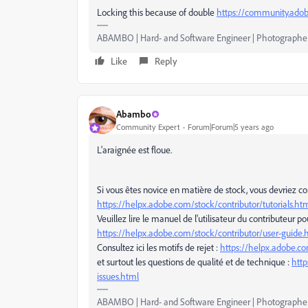
Locking this because of double
https://community.adob
ABAMBO | Hard- and Software Engineer | Photographe
Like
Reply
Abambo
Community Expert
Forum|Forum|5 years ago
L'araignée est floue.
Si vous êtes novice en matière de stock, vous devriez co
https://helpx.adobe.com/stock/contributor/tutorials.ht
Veuillez lire le manuel de l'utilisateur du contributeur p
https://helpx.adobe.com/stock/contributor/user-guide.
Consultez ici les motifs de rejet :
https://helpx.adobe.co
et surtout les questions de qualité et de technique :
http
issues.html
ABAMBO | Hard- and Software Engineer | Photographe