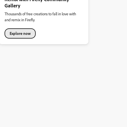
Gallery
Thousands of free creations to fall in love with
and remix in Firefly.
Explore now