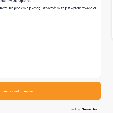
rtefaktów jak napisano.
o raczej nie problem z jakością. Oznaczyłem, że jest wygenerowane AI
s been closed for replies.
Sort by
:
Newest first