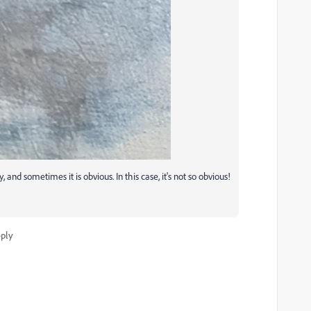
nd sometimes it is obvious. In this case, it's not so obvious!
ply