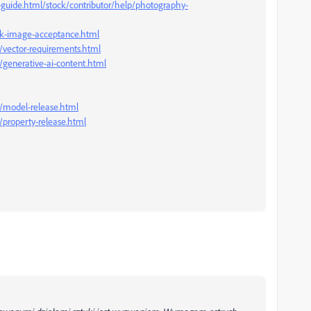
-guide.html/stock/contributor/help/photography-
ock-image-acceptance.html
/vector-requirements.html
/generative-ai-content.html
p/model-release.html
/property-release.html