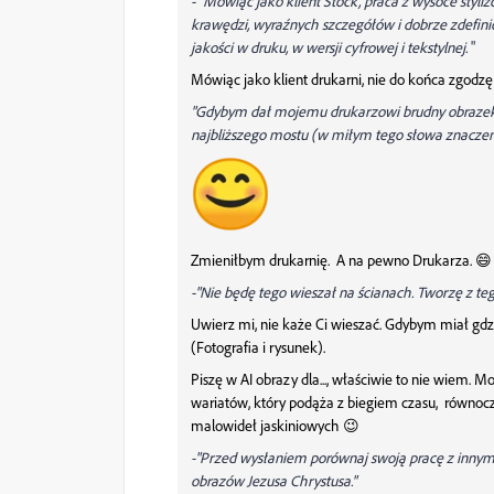
- "
Mówiąc jako klient Stock, praca z wysoce sty
krawędzi, wyraźnych szczegółów i dobrze zdefin
jakości w druku, w wersji cyfrowej i tekstylnej.
"
Mówiąc jako klient drukarni, nie do końca zgodzę
"Gdybym dał mojemu drukarzowi brudny obrazek d
najbliższego mostu (w miłym tego słowa znaczeni
Zmieniłbym drukarnię. A na pewno Drukarza. 😄
-"Nie będę te
go wieszał na ścianach. Tworzę z te
Uwierz mi, nie każe Ci wieszać. Gdybym miał gdz
(Fotografia i rysunek).
Piszę w AI obrazy dla..., właściwie to nie wiem.
wariatów, który podąża z biegiem czasu, równocz
malowideł jaskiniowych 😉
-"Przed wysłaniem porównaj swoją pracę z innym
obrazów Jezusa Chrystusa."