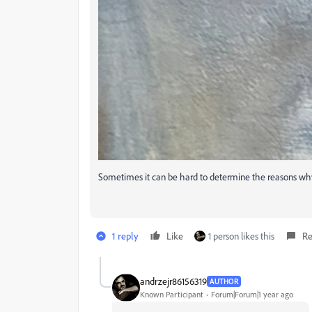
Sometimes it can be hard to determine the reasons why, a
1 reply
Like
1 person likes this
Re
andrzejr86156319
AUTHOR
Known Participant
Forum|Forum|1 year ago