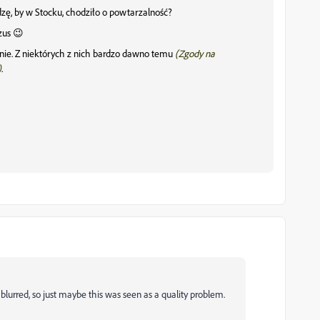
zę, by w Stocku, chodziło o powtarzalność?
zus 😉
tnie. Z niektórych z nich bardzo dawno temu
(Zgody na
)
.
lurred, so just maybe this was seen as a quality problem.