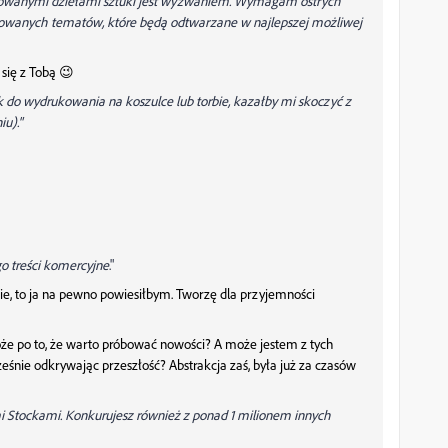
lizowanymi dziełami sztuki jest wyzwaniem. Wymagam ostrych
iowanych tematów, które będą odtwarzane w najlepszej możliwej
 się z Tobą 😉
o wydrukowania na koszulce lub torbie, kazałby mi skoczyć z
u)."
go treści komercyjne
."
ie, to ja na pewno powiesiłbym. Tworzę dla przyjemności
 Może po to, że warto próbować nowości? A może jestem z tych
eśnie odkrywając przeszłość? Abstrakcja zaś, była już za czasów
i Stockami. Konkurujesz również z ponad 1 milionem innych