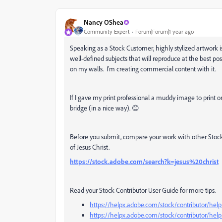
Nancy OShea
Community Expert
Forum|Forum|1 year ago
Speaking as a Stock Customer, highly stylized artwork is
well-defined subjects that will reproduce at the best poss
on my walls. I'm creating commercial content with it.
If I gave my print professional a muddy image to print on
bridge (in a nice way). 😊
Before you submit, compare your work with other Stock 
of Jesus Christ.
https://stock.adobe.com/search?k=jesus%20christ
Read your Stock Contributor User Guide for more tips.
https://helpx.adobe.com/stock/contributor/help/
https://helpx.adobe.com/stock/contributor/help/