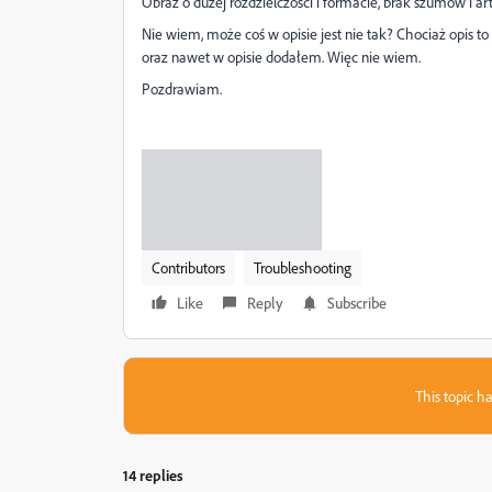
Obraz o dużej rozdzielczości i formacie, brak szumów i a
Nie wiem, może coś w opisie jest nie tak? Chociaż opis t
oraz nawet w opisie dodałem. Więc nie wiem.
Pozdrawiam.
Contributors
Troubleshooting
Like
Reply
Subscribe
This topic ha
14 replies