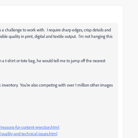
 a challenge to work with. I require sharp edges, crisp details and
ible quality in print, digital and textile output. I'm not hanging this
 a t-shirt or tote bag, he would tell me to jump off the nearest
inventory. You're also competing with over 1 million other images
reasons-for-content-rejection.html
quality-and-technical-issues.html