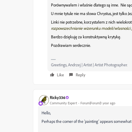
Porównywałem i właśnie dlatego są inne. Nie sąd
U mnie tytule nie ma słowa Chrystus, jest tylko Je
Linki nie potrzebne, korzystałem z nich wielokro
rozpowszechnianie wizerunku modeli/własności:
Bardzo dziękuję za konstruktywną krytykę.
Pozdrawiam serdecznie.
Greetings, Andrzej | Artist | Artist Photographer.
Like
Reply
Ricky336
Community Expert
Forum|Forum|1 year ago
Hello,
Perhaps the corner of the 'painting' appears somewhat b