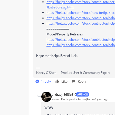
https://helpx.adobe.com/stock/contributor/user
illustrations.ug.html
https://helpx.adobe.com/stock/how-to/tips-st
https://helpx.adobe.com/stock/contributor/help
https://helpx.adobe.com/stock/contributor/help
===========
Model/Property Releases:
https://helpx.adobe.com/stock/contributor/hel
https://helpx.adobe.com/stock/contributor/help
Hope that helps. Best of luck.
Nancy O'Shea— Product User & Community Expert
1 reply
Like
Reply
andrzejr86156319
AUTHOR
Known Participant
Forum|Forum|1 year ago
WOW.