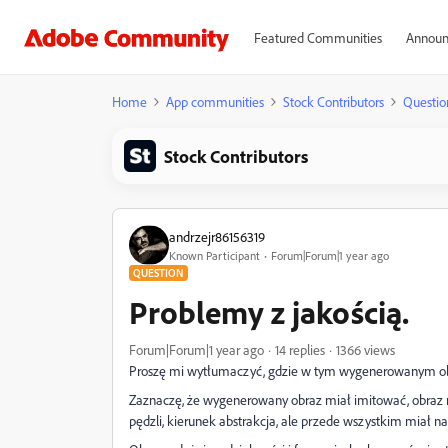
Featured Communities
Announ
Home
App communities
Stock Contributors
Questio
Stock Contributors
andrzejr86156319
Known Participant
Forum|Forum|1 year ago
QUESTION
Problemy z jakością.
Forum|Forum|1 year ago
14 replies
1366 views
Proszę mi wytłumaczyć, gdzie w tym wygenerowanym obr
Zaznaczę, że wygenerowany obraz miał imitować, obraz 
pędzli, kierunek abstrakcja, ale przede wszystkim miał n