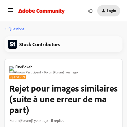
Login
Questions
Stock Contributors
FineBokeh
Known Participant
Forum|Forum|1 year ago
QUESTION
Rejet pour images similaires
(suite à une erreur de ma
part)
Forum|Forum|1 year ago
11 replies