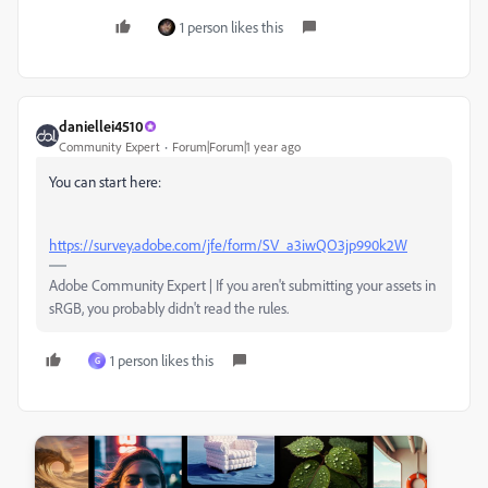
1 person likes this
daniellei4510
Community Expert
Forum|Forum|1 year ago
You can start here:
https://survey.adobe.com/jfe/form/SV_a3iwQO3jp990k2W
Adobe Community Expert | If you aren't submitting your assets in
sRGB, you probably didn't read the rules.
1 person likes this
G