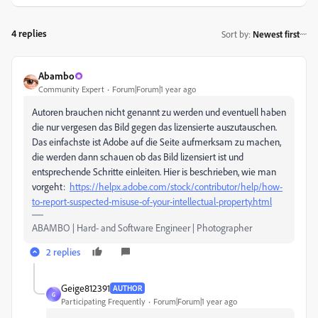
4 replies
Sort by
:
Newest first
Abambo
Community Expert
Forum|Forum|1 year ago
Autoren brauchen nicht genannt zu werden und eventuell haben
die nur vergesen das Bild gegen das lizensierte auszutauschen.
Das einfachste ist Adobe auf die Seite aufmerksam zu machen,
die werden dann schauen ob das Bild lizensiert ist und
entsprechende Schritte einleiten. Hier is beschrieben, wie man
vorgeht:
https://helpx.adobe.com/stock/contributor/help/how-
to-report-suspected-misuse-of-your-intellectual-property.html
ABAMBO | Hard- and Software Engineer | Photographer
2 replies
Geige812391
AUTHOR
G
Participating Frequently
Forum|Forum|1 year ago