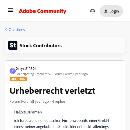
Login
Questions
Stock Contributors
Geige812391
G
Participating Frequently
Forum|Forum|1 year ago
QUESTION
Urheberrecht verletzt
Forum|Forum|1 year ago
4 replies
Hallo zusammen,
ich habe auf einer deutschen Firmenwebseite einer GmbH
eines meiner angebotenen Stockbilder entdeckt, allerdings