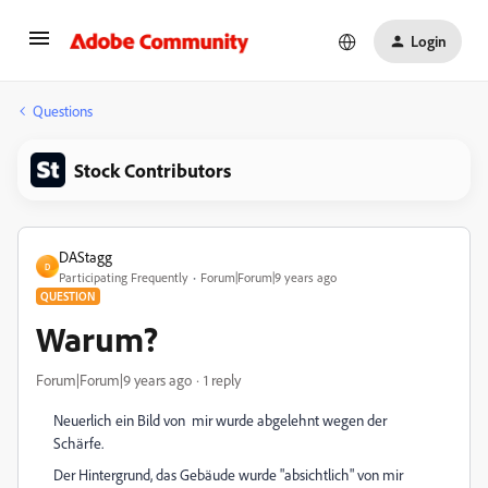
Login
Questions
Stock Contributors
DAStagg
D
Participating Frequently
Forum|Forum|9 years ago
QUESTION
Warum?
Forum|Forum|9 years ago
1 reply
Neuerlich ein Bild von mir wurde abgelehnt wegen der
Schärfe.
Der Hintergrund, das Gebäude wurde "absichtlich" von mir