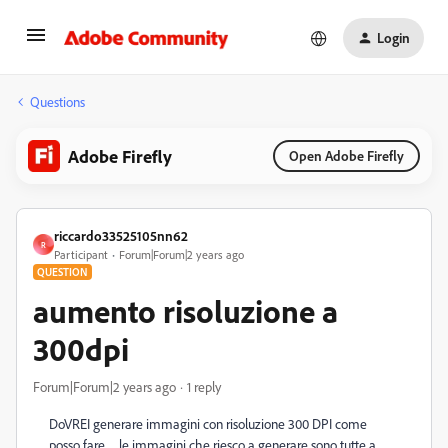
Login
Questions
Adobe Firefly
Open Adobe Firefly
riccardo33525105nn62
R
Participant
Forum|Forum|2 years ago
QUESTION
aumento risoluzione a
300dpi
Forum|Forum|2 years ago
1 reply
DoVREI generare immagini con risoluzione 300 DPI come
posso fare .... l
e immagini che riesco a generare sono tutte a