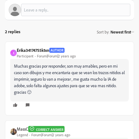
2 replies
Sort by
:
Newest first
Erika34174755ktxn
AUTHOR
E
Participant
Forum|Forum|2 years ago
Muchas gracias por responder, son muy amables, pero en mi
caso son dibujos y me encantaria que se vean los trazos nitidos al
imprimir, seguro lo van a mejorar , me gusta mucho la IA de
adobe, solo falta algunos ajustes para que se vea mas nitido.
gracias 🙂
MassC
CORRECT ANSWER
Legend
Forum|Forum|2 years ago