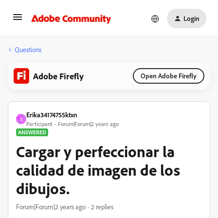
Login
Questions
Adobe Firefly
Open Adobe Firefly
Erika34174755ktxn
E
Participant
Forum|Forum|2 years ago
ANSWERED
Cargar y perfeccionar la
calidad de imagen de los
dibujos.
Forum|Forum|2 years ago
2 replies