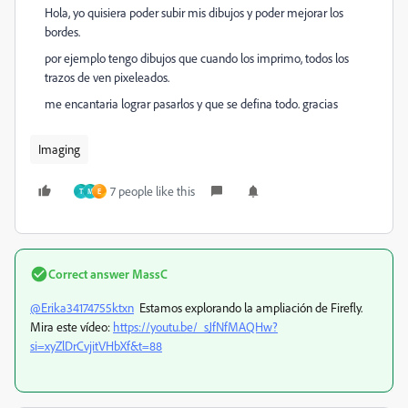
Hola, yo quisiera poder subir mis dibujos y poder mejorar los
bordes.
por ejemplo tengo dibujos que cuando los imprimo, todos los
trazos de ven pixeleados.
me encantaria lograr pasarlos y que se defina todo. gracias
Imaging
7 people like this
T
M
E
Correct answer
MassC
@Erika34174755ktxn
Estamos explorando la ampliación de Firefly.
Mira este vídeo:
https://youtu.be/_sJfNfMAQHw?
si=xyZlDrCvjitVHbXf&t=88