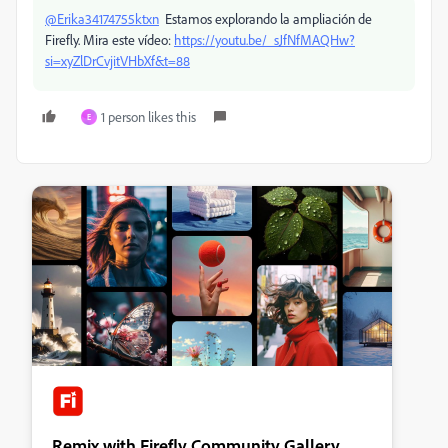
@Erika34174755ktxn
Estamos explorando la ampliación de
Firefly. Mira este vídeo:
https://youtu.be/_sJfNfMAQHw?
si=xyZlDrCvjitVHbXf&t=88
1 person likes this
E
Remix with Firefly Community Gallery