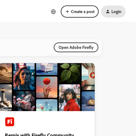
Create a post
Login
Open Adobe Firefly
Remix with Firefly Community