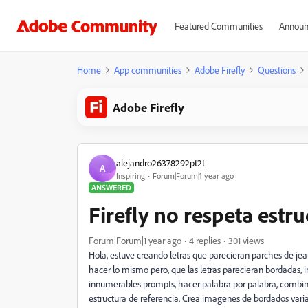
Featured Communities
Announ
Home
App communities
Adobe Firefly
Questions
Adobe Firefly
alejandro26378292pt2t
A
Inspiring
Forum|Forum|1 year ago
ANSWERED
Firefly no respeta estr
Forum|Forum|1 year ago
4 replies
301 views
Hola, estuve creando letras que parecieran parches de jean
hacer lo mismo pero, que las letras parecieran bordadas, i
innumerables prompts, hacer palabra por palabra, combina
estructura de referencia. Crea imagenes de bordados variad