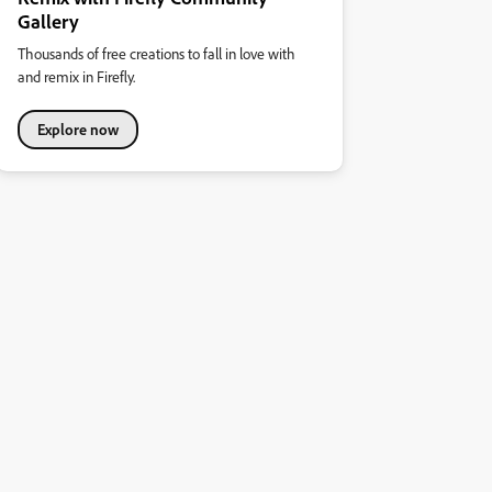
Gallery
Thousands of free creations to fall in love with
and remix in Firefly.
Explore now