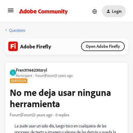
Login
Questions
Adobe Firefly
Open Adobe Firefly
Fran31166230zryl
F
Participant
Forum|Forum|3 years ago
QUESTION
No me deja usar ninguna
herramienta
Forum|Forum|3 years ago
0 replies
La pude usar un solo día, luego toco en cualquiera de las
opciones, de texto a imagen o alguna de las demás y queda la