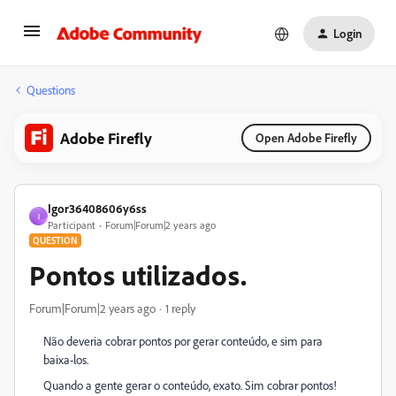
Login
Questions
Adobe Firefly
Open Adobe Firefly
Igor36408606y6ss
I
Participant
Forum|Forum|2 years ago
QUESTION
Pontos utilizados.
Forum|Forum|2 years ago
1 reply
Não deveria cobrar pontos por gerar conteúdo, e sim para
baixa-los.
Quando a gente gerar o conteúdo, exato. Sim cobrar pontos!