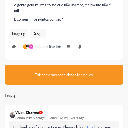
A gente gera muitas coisas que não usamos, realmente não é
util.
E consumimos pontos por isso?
Imaging
Design
4 people like this
A
M
This topic has been closed for replies.
1 reply
Vivek-Sharma
Community Manager
Forum|Forum|2 years ago
Hi, Thank you for contacting us. Please click on
this
link to learn