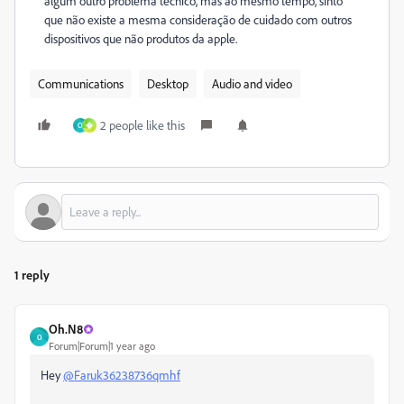
algum outro problema técnico, mas ao mesmo tempo, sinto
que não existe a mesma consideração de cuidado com outros
dispositivos que não produtos da apple.
Communications
Desktop
Audio and video
2 people like this
O
�
1 reply
Oh.N8
O
Forum|Forum|1 year ago
Hey
@Faruk36238736qmhf