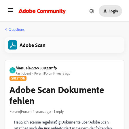
Login
Questions
Adobe Scan
Manuela226950922mfp
M
Participant
Forum|Forum|4 years ago
QUESTION
Adobe Scan Dokumente
fehlen
Forum|Forum|4 years ago
1 reply
Hallo, ich scanne regelmäßig Dokumente über Adobe Scan.
Jetzt hat mich die App aufgefordert mit einem der folgenden