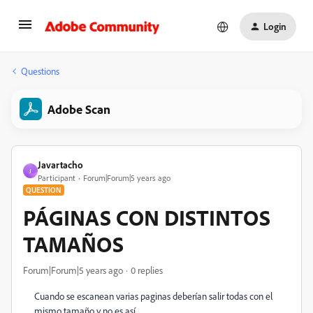
Login
Questions
Adobe Scan
Javartacho
J
Participant
Forum|Forum|5 years ago
QUESTION
PÁGINAS CON DISTINTOS
TAMAÑOS
Forum|Forum|5 years ago
0 replies
Cuando se escanean varias paginas deberían salir todas con el
mismo tamaño y no es así