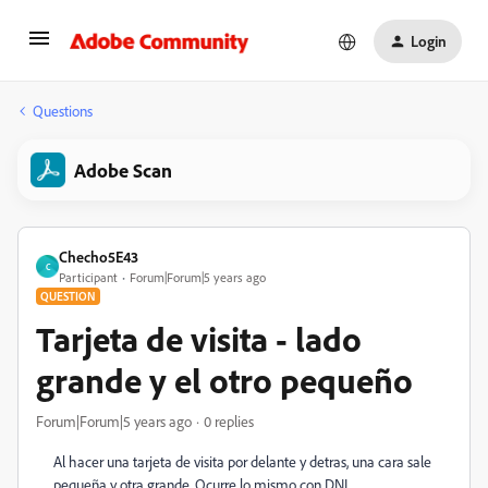
Login
Questions
Adobe Scan
Checho5E43
C
Participant
Forum|Forum|5 years ago
QUESTION
Tarjeta de visita - lado
grande y el otro pequeño
Forum|Forum|5 years ago
0 replies
Al hacer una tarjeta de visita por delante y detras, una cara sale
pequeña y otra grande. Ocurre lo mismo con DNI.