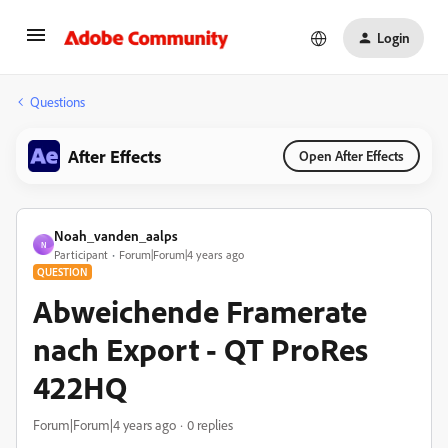
Login
Questions
After Effects
Open After Effects
Noah_vanden_aalps
N
Participant
Forum|Forum|4 years ago
QUESTION
Abweichende Framerate
nach Export - QT ProRes
422HQ
Forum|Forum|4 years ago
0 replies