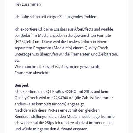
Hey zusammen,
ich habe schon seit einiger Zeit folgendes Problem.
Ich exportiere i.d.R eine Lossless aus AfterEffects und wanlde
bei Bedarf im Media Encoder in die gewünschten Formate
(H.264, etc.) um. Davor wird die Lossless jedoch in einem
separatem Programm (Mediainfo) einem Quality Check
unterzogen...so überprüfen wir die Frameraten und Zielbitraten,
etc.
Was manchmal passiert ist, dass meine gewünschte
Framerate abweicht.
Beispiel:
Ich exportiere eine QT ProRes 422HQ mit 25fps und beim
Quality Check wird mir 22,94740 o.ä (die Zahl ist fast immer
anders - also komplett random) angezeigt.
Nachdem ich diese ProRes erneut mit den gleichen
Rendereinstellungen durch den Media Encoder jage, komme
ich wieder auf die 25fps. Ich rendere also fast immer doppelt
und würde mir gerne den Aufwand ersparen.