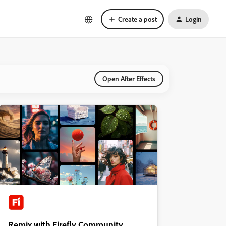
Create a post
Login
Open After Effects
Remix with Firefly Community