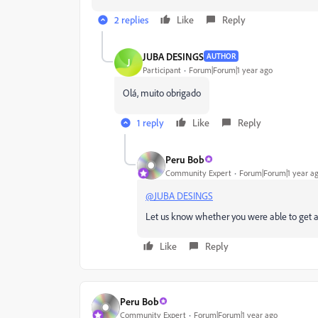
2 replies
Like
Reply
JUBA DESINGS
AUTHOR
J
Participant
Forum|Forum|1 year ago
Olá, muito obrigado
1 reply
Like
Reply
Peru Bob
Community Expert
Forum|Forum|1 year a
@JUBA DESINGS
Let us know whether you were able to get a
Like
Reply
Peru Bob
Community Expert
Forum|Forum|1 year ago