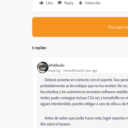
Like
Reply
Subscribe
This topic ha
5 replies
jefubbudu
Inspiring
Forum|Forum|1 year ago
Deberá ponerse en contacto con el soporte. Sea persist
probablemente se les indique que no los revelen. No sé
los estudios y los autónomos necesitan software estable 
rindas, pude conseguir incluso CS6 así, y tompfeifle en o
sigues intentándolo, puedes obligar a uno de ellos a dart
Antes de saber que podía hacer esto, logré exportar mi
Me salvó el trasero.