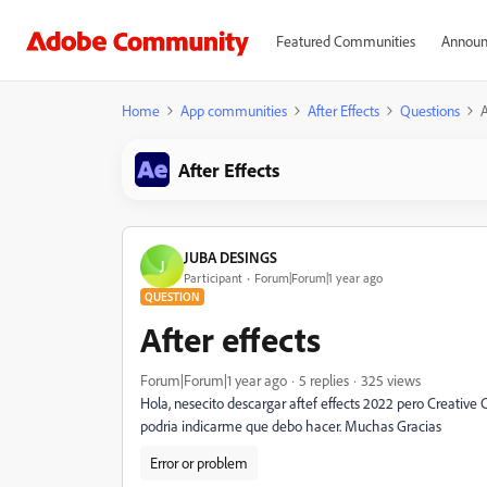
Featured Communities
Announ
Home
App communities
After Effects
Questions
A
After Effects
JUBA DESINGS
J
Participant
Forum|Forum|1 year ago
QUESTION
After effects
Forum|Forum|1 year ago
5 replies
325 views
Hola, nesecito descargar aftef effects 2022 pero Creativ
podria indicarme que debo hacer. Muchas Gracias
Error or problem