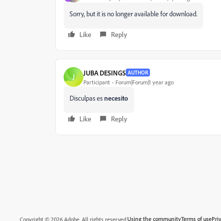
Sorry, but it is no longer available for download.
Like
Reply
JUBA DESINGS
AUTHOR
J
Participant
Forum|Forum|1 year ago
Disculpas es
necesito
Like
Reply
Using the community
Terms of use
Pri
Copyright © 2026 Adobe. All rights reserved.